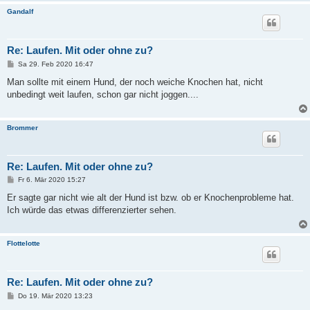
Gandalf
Re: Laufen. Mit oder ohne zu?
B
Sa 29. Feb 2020 16:47
e
i
Man sollte mit einem Hund, der noch weiche Knochen hat, nicht
t
unbedingt weit laufen, schon gar nicht joggen....
r
a
g
Brommer
Re: Laufen. Mit oder ohne zu?
B
Fr 6. Mär 2020 15:27
e
i
Er sagte gar nicht wie alt der Hund ist bzw. ob er Knochenprobleme hat.
t
Ich würde das etwas differenzierter sehen.
r
a
g
Flottelotte
Re: Laufen. Mit oder ohne zu?
B
Do 19. Mär 2020 13:23
e