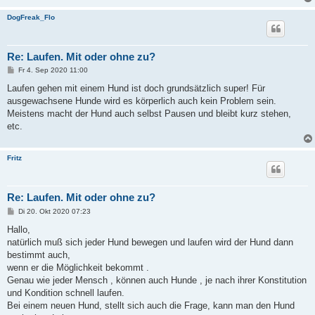
g
DogFreak_Flo
Re: Laufen. Mit oder ohne zu?
B
Fr 4. Sep 2020 11:00
e
i
Laufen gehen mit einem Hund ist doch grundsätzlich super! Für
t
ausgewachsene Hunde wird es körperlich auch kein Problem sein.
r
a
Meistens macht der Hund auch selbst Pausen und bleibt kurz stehen,
g
etc.
Fritz
Re: Laufen. Mit oder ohne zu?
B
Di 20. Okt 2020 07:23
e
i
Hallo,
t
natürlich muß sich jeder Hund bewegen und laufen wird der Hund dann
r
a
bestimmt auch,
g
wenn er die Möglichkeit bekommt .
Genau wie jeder Mensch , können auch Hunde , je nach ihrer Konstitution
und Kondition schnell laufen.
Bei einem neuen Hund, stellt sich auch die Frage, kann man den Hund