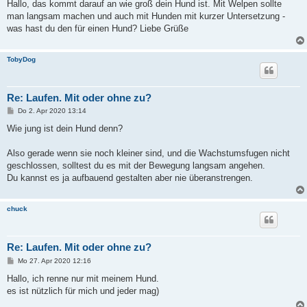
i
Hallo, das kommt darauf an wie groß dein Hund ist. Mit Welpen sollte
t
man langsam machen und auch mit Hunden mit kurzer Untersetzung -
r
a
was hast du den für einen Hund? Liebe Grüße
g
TobyDog
Re: Laufen. Mit oder ohne zu?
B
Do 2. Apr 2020 13:14
e
i
Wie jung ist dein Hund denn?
t
r
a
Also gerade wenn sie noch kleiner sind, und die Wachstumsfugen nicht
g
geschlossen, solltest du es mit der Bewegung langsam angehen.
Du kannst es ja aufbauend gestalten aber nie überanstrengen.
chuck
Re: Laufen. Mit oder ohne zu?
B
Mo 27. Apr 2020 12:16
e
i
Hallo, ich renne nur mit meinem Hund.
t
es ist nützlich für mich und jeder mag)
r
a