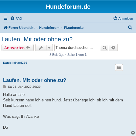
Hundeforum.de
FAQ
Anmelden
S
Foren-Übersicht
Hundeforum
Plauderecke
u
Laufen. Mit oder ohne zu?
c
Suche
Erweiterte
Antworten
h
8 Beiträge • Seite
1
von
1
e
DanielleHael299
Laufen. Mit oder ohne zu?
B
Sa 25. Jan 2020 20:39
e
i
Hallo an alle.
t
Seit kurzem habe ich einen hund. Jetzt überlege ich, ob ich mit dem
r
a
Hund laufen soll.
g
Was sagt Ihr?Danke
LG