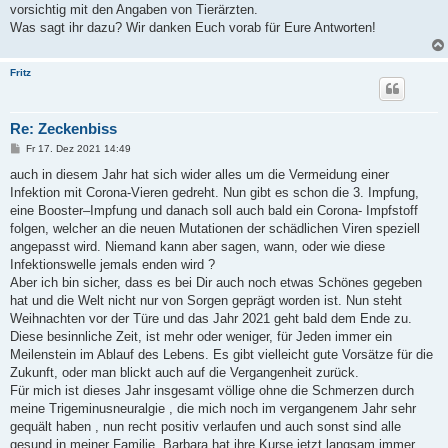
vorsichtig mit den Angaben von Tierärzten.
Was sagt ihr dazu? Wir danken Euch vorab für Eure Antworten!
Fritz
Re: Zeckenbiss
B
Fr 17. Dez 2021 14:49
e
i
auch in diesem Jahr hat sich wider alles um die Vermeidung einer
t
Infektion mit Corona-Vieren gedreht. Nun gibt es schon die 3. Impfung,
r
a
eine Booster–Impfung und danach soll auch bald ein Corona- Impfstoff
g
folgen, welcher an die neuen Mutationen der schädlichen Viren speziell
angepasst wird. Niemand kann aber sagen, wann, oder wie diese
Infektionswelle jemals enden wird ?
Aber ich bin sicher, dass es bei Dir auch noch etwas Schönes gegeben
hat und die Welt nicht nur von Sorgen geprägt worden ist. Nun steht
Weihnachten vor der Türe und das Jahr 2021 geht bald dem Ende zu.
Diese besinnliche Zeit, ist mehr oder weniger, für Jeden immer ein
Meilenstein im Ablauf des Lebens. Es gibt vielleicht gute Vorsätze für die
Zukunft, oder man blickt auch auf die Vergangenheit zurück.
Für mich ist dieses Jahr insgesamt völlige ohne die Schmerzen durch
meine Trigeminusneuralgie , die mich noch im vergangenem Jahr sehr
gequält haben , nun recht positiv verlaufen und auch sonst sind alle
gesund in meiner Familie. Barbara hat ihre Kurse jetzt langsam immer