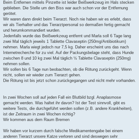
Beim Entfernen mittels Pinzette ist leider Beißwerkzeug im Hals stecken
geblieben. Die Stelle um den Biss war auch schon vor der Entfernung
gerötet.
Wir waren dann direkt beim Tierarzt. Noch nie haben wir es erlebt, dass
wir als Tierhalter und das Tierarztpersonal so dermaßen fertig gemacht
und herumkommandiert wurden.
Jedenfalls wurde das Beißwerkzeug entfernt und Marla soll 6 Tage lang
zwei Mal täglich jeweils 1 Tablette Clavaseptin (250mg/Antibiotikum)
nehmen. Marla wiegt jedoch nur 7,5 kg. Daher erscheint uns das nach
Internetrecherche für zu viel. Auf der Packungsbelage steht, dass Hunde
zwischen 8 und 10 kg zwei Mal täglich ½ Tablette Clavaseptin (250mg)
nehmen sollen.
Wir sollen bis 6 Tage nun beobachten, ob die Rötung zurückgeht. Wenn
nicht, sollen wir wieder zum Tierarzt gehen.
Die Rötung ist bis jetzt schon zurückgegangen und nicht mehr vorhanden.
In zwei Wochen soll auf jeden Fall ein Blutbild bzgl. Anaplasmose
gemacht werden. Was haltet ihr davon? Ist der Test sinnvoll, gibt es
weitere Tests, die durchgeführt werden sollen (z.B. andere Krankheiten),
ist der Zeitraum in zwei Wochen richtig?
Wir kommen aus dem Raum Bremen
Wir haben vor kurzem durch falsche Medikamentengabe bei einem
anderen Tierarzt unsere Katze verloren und sind deswegen sehr