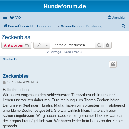
Hundeforum.de
FAQ
Anmelden
S
Foren-Übersicht
Hundeforum
Gesundheit und Ernährung
u
Zeckenbiss
c
Suche
Erweiterte
Antworten
h
2 Beiträge • Seite
1
von
1
e
NicolasEs
Zeckenbiss
B
So 10. Mai 2020 14:39
e
i
Hallo ihr Lieben.
t
Wir hatten vorgestern den schlechtesten Tierarztbesuch in unserem
r
a
Leben und wollten daher mal Eure Meinung zum Thema Zecken hören.
g
Bei unserer 3-jährigen Hündin, Marla, haben wir vorgestern im Halsbereich
eine kleine Zecke festgestellt. Sie war wirklich klein, hatte sich aber
schon eingebissen. Wir glauben, dass es ein gemeiner Holzbok war, da
der Korpus braun/gelblich war. Wir haben leider kein Foto von der Zecke
gemacht.