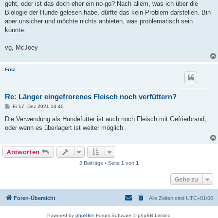
geht, oder ist das doch eher ein no-go? Nach allem, was ich über die
Biologie der Hunde gelesen habe, dürfte das kein Problem darstellen. Bin
aber unsicher und möchte nichts anbieten, was problematisch sein
könnte.
vg, McJoey
Fritz
Re: Länger eingefrorenes Fleisch noch verfüttern?
B
Fr 17. Dez 2021 14:40
e
i
Die Verwendung als Hundefutter ist auch noch Fleisch mit Gefrierbrand,
t
oder wenn es überlagert ist weiter möglich .
r
a
g
Antworten
2 Beiträge • Seite
1
von
1
Gehe zu
Foren-Übersicht
Alle Zeiten sind
UTC+01:00
Powered by
phpBB
® Forum Software © phpBB Limited