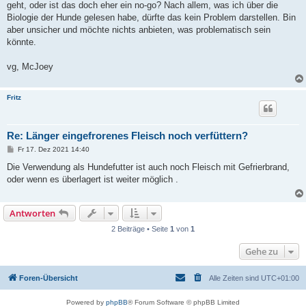
geht, oder ist das doch eher ein no-go? Nach allem, was ich über die
Biologie der Hunde gelesen habe, dürfte das kein Problem darstellen. Bin
aber unsicher und möchte nichts anbieten, was problematisch sein
könnte.
vg, McJoey
Fritz
Re: Länger eingefrorenes Fleisch noch verfüttern?
B
Fr 17. Dez 2021 14:40
e
i
Die Verwendung als Hundefutter ist auch noch Fleisch mit Gefrierbrand,
t
oder wenn es überlagert ist weiter möglich .
r
a
g
Antworten
2 Beiträge • Seite
1
von
1
Gehe zu
Foren-Übersicht
Alle Zeiten sind
UTC+01:00
Powered by
phpBB
® Forum Software © phpBB Limited