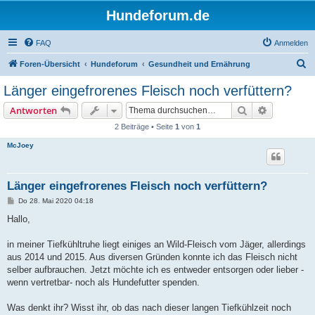
Hundeforum.de
FAQ
Anmelden
S
Foren-Übersicht
Hundeforum
Gesundheit und Ernährung
u
Länger eingefrorenes Fleisch noch verfüttern?
c
Suche
Erweiterte
Antworten
h
2 Beiträge • Seite
1
von
1
e
McJoey
Länger eingefrorenes Fleisch noch verfüttern?
B
Do 28. Mai 2020 04:18
e
i
Hallo,
t
r
a
in meiner Tiefkühltruhe liegt einiges an Wild-Fleisch vom Jäger, allerdings
g
aus 2014 und 2015. Aus diversen Gründen konnte ich das Fleisch nicht
selber aufbrauchen. Jetzt möchte ich es entweder entsorgen oder lieber -
wenn vertretbar- noch als Hundefutter spenden.
Was denkt ihr? Wisst ihr, ob das nach dieser langen Tiefkühlzeit noch