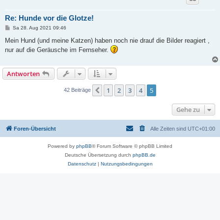
Re: Hunde vor die Glotze!
B
Sa 28. Aug 2021 09:46
e
i
Mein Hund (und meine Katzen) haben noch nie drauf die Bilder reagiert ,
t
nur auf die Geräusche im Fernseher.
r
a
g
Antworten
1
2
3
4
5
Vorherige
42 Beiträge
Gehe zu
Foren-Übersicht
Alle Zeiten sind
UTC+01:00
Powered by
phpBB
® Forum Software © phpBB Limited
Deutsche Übersetzung durch
phpBB.de
Datenschutz
|
Nutzungsbedingungen