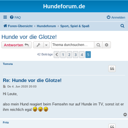
Hundeforum.de
FAQ
Anmelden
S
Foren-Übersicht
Hundeforum
Sport, Spiel & Spaß
u
Hunde vor die Glotze!
c
Suche
Erweiterte
Antworten
h
e
1
2
3
4
5
Vorherige
42 Beiträge
Tomsta
Re: Hunde vor die Glotze!
B
Do 4. Jun 2020 20:03
e
i
Hi Leute,
t
r
a
also mein Hund reagiert beim Fernsehn nur auf Hunde im TV, sonst ist er
g
ihm reichlich egal
Fritz