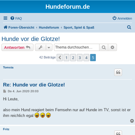
Hundeforum.de
FAQ
Anmelden
S
Foren-Übersicht
Hundeforum
Sport, Spiel & Spaß
u
Hunde vor die Glotze!
c
Suche
Erweiterte
Antworten
h
e
1
2
3
4
5
Vorherige
42 Beiträge
Tomsta
Re: Hunde vor die Glotze!
B
Do 4. Jun 2020 20:03
e
i
Hi Leute,
t
r
a
also mein Hund reagiert beim Fernsehn nur auf Hunde im TV, sonst ist er
g
ihm reichlich egal
Fritz