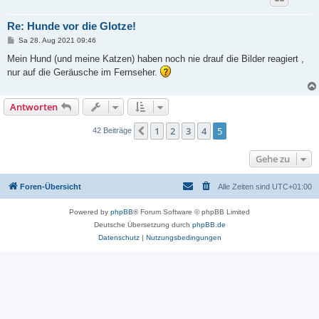
Re: Hunde vor die Glotze!
B
Sa 28. Aug 2021 09:46
e
i
Mein Hund (und meine Katzen) haben noch nie drauf die Bilder reagiert ,
t
nur auf die Geräusche im Fernseher.
r
a
g
Antworten
1
2
3
4
5
Vorherige
42 Beiträge
Gehe zu
Foren-Übersicht
Alle Zeiten sind
UTC+01:00
Powered by
phpBB
® Forum Software © phpBB Limited
Deutsche Übersetzung durch
phpBB.de
Datenschutz
|
Nutzungsbedingungen