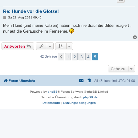
Re: Hunde vor die Glotze!
B
Sa 28. Aug 2021 09:46
e
i
Mein Hund (und meine Katzen) haben noch nie drauf die Bilder reagiert ,
t
nur auf die Geräusche im Fernseher.
r
a
g
Antworten
1
2
3
4
5
Vorherige
42 Beiträge
Gehe zu
Foren-Übersicht
Alle Zeiten sind
UTC+01:00
Powered by
phpBB
® Forum Software © phpBB Limited
Deutsche Übersetzung durch
phpBB.de
Datenschutz
|
Nutzungsbedingungen