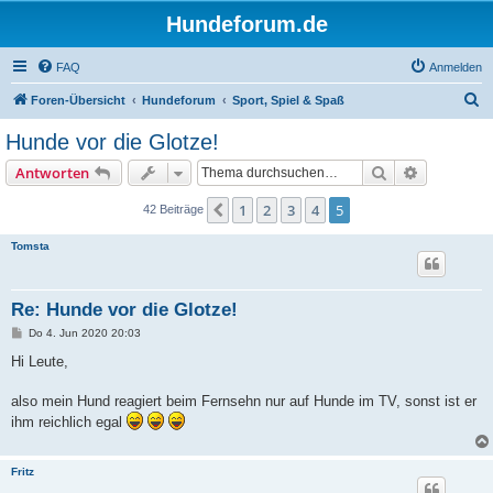
Hundeforum.de
FAQ
Anmelden
S
Foren-Übersicht
Hundeforum
Sport, Spiel & Spaß
u
Hunde vor die Glotze!
c
Suche
Erweiterte
Antworten
h
e
1
2
3
4
5
Vorherige
42 Beiträge
Tomsta
Re: Hunde vor die Glotze!
B
Do 4. Jun 2020 20:03
e
i
Hi Leute,
t
r
a
also mein Hund reagiert beim Fernsehn nur auf Hunde im TV, sonst ist er
g
ihm reichlich egal
Fritz