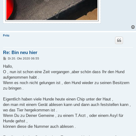
Fritz
Re: Bin neu hier
B
Di 20. Okt 2020 06:55
e
i
Hallo,
t
O , nun ist schon eine Zeit vergangen ,aber schön dass Ihr den Hund
r
a
aufgenommen habt .
g
Wenn es noch nicht gelungen ist , den Hund wieder zu seinen Besitzern
zu bringen .
Eigentlich haben viele Hunde heute einen Chip unter der Haut ,
den man mit einem Gerät ablesen kann und dann auch feststellen kann ,
wo das Tier hergekommen ist .
Wenn Du zu Deiner Gemeine , zu einem T.Arzt , oder einem Asyl für
Hunde gehst ,
können diese die Nummer auch ablesen .