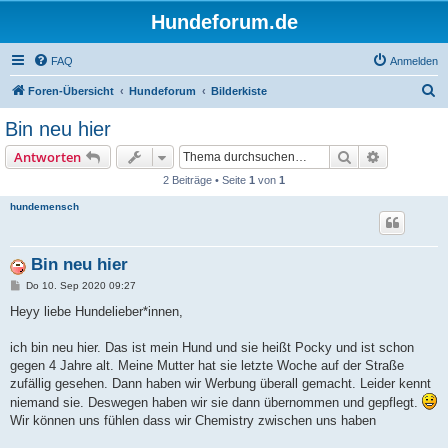
Hundeforum.de
FAQ
Anmelden
S
Foren-Übersicht
Hundeforum
Bilderkiste
u
Bin neu hier
c
Suche
Erweiterte
Antworten
h
2 Beiträge • Seite
1
von
1
e
hundemensch
Bin neu hier
B
Do 10. Sep 2020 09:27
e
i
Heyy liebe Hundelieber*innen,
t
r
a
ich bin neu hier. Das ist mein Hund und sie heißt Pocky und ist schon
g
gegen 4 Jahre alt. Meine Mutter hat sie letzte Woche auf der Straße
zufällig gesehen. Dann haben wir Werbung überall gemacht. Leider kennt
niemand sie. Deswegen haben wir sie dann übernommen und gepflegt.
Wir können uns fühlen dass wir Chemistry zwischen uns haben