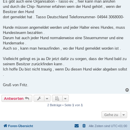
Es gibt auch eine Organisation - Tasso ev. , hier kann man anrufen
und durch die Chip- Nummer erfahren wem der Hund gehört , wenn der
Besitzer den Hund
dort gemeldet hat . Tasso Deutschland Telefonnummer- 04944 3068000-
Hunde müssen angemeldet werden und jeder Halter eines Hundes, muss
Hundesteuern bezahlen .
Darum hat auch jeder Hund normalerweise eine Steuernummer und eine
Hundemarke .
Auch so , kann man herausfinden , wo der Hund gemeldet worden ist .
Vielleicht gelingt es ja au Dir jetzt dafür zu sorgen, dass der Hund bald zu
seinem Besitzer zurückfinden kann .
Ich hoffe Du bist nicht traurig , wenn Du diesen Hund wider abgeben sollst
.
Gruß von Fritz.
Antworten
2 Beiträge • Seite
1
von
1
Gehe zu
Foren-Übersicht
Alle Zeiten sind
UTC+01:00