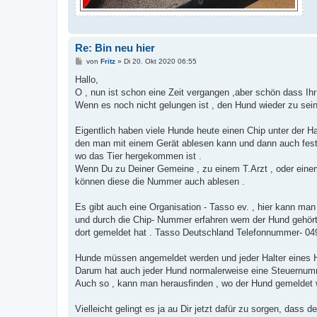
Re: Bin neu hier
B
von
Fritz
»
Di 20. Okt 2020 06:55
e
i
Hallo,
t
O , nun ist schon eine Zeit vergangen ,aber schön dass I
r
a
Wenn es noch nicht gelungen ist , den Hund wieder zu sein
g
Eigentlich haben viele Hunde heute einen Chip unter der Ha
den man mit einem Gerät ablesen kann und dann auch fests
wo das Tier hergekommen ist .
Wenn Du zu Deiner Gemeine , zu einem T.Arzt , oder einem
können diese die Nummer auch ablesen .
Es gibt auch eine Organisation - Tasso ev. , hier kann man
und durch die Chip- Nummer erfahren wem der Hund gehört
dort gemeldet hat . Tasso Deutschland Telefonnummer- 0
Hunde müssen angemeldet werden und jeder Halter eines 
Darum hat auch jeder Hund normalerweise eine Steuernum
Auch so , kann man herausfinden , wo der Hund gemeldet w
Vielleicht gelingt es ja au Dir jetzt dafür zu sorgen, dass