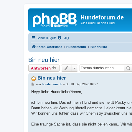
Hundeforum.de
Alles rund um den Hund
Schnellzugriff
FAQ
Foren-Übersicht
Hundeforum
Bilderkiste
Bin neu hier
Antworten
Bin neu hier
B
von
hundemensch
»
Do 10. Sep 2020 09:27
e
i
Heyy liebe Hundelieber*innen,
t
r
a
ich bin neu hier. Das ist mein Hund und sie heißt Pocky un
g
Dann haben wir Werbung überall gemacht. Leider kennt n
Wir können uns fühlen dass wir Chemistry zwischen uns h
Eine traurige Sache ist, dass sie nicht bellen kann.. Wir wis