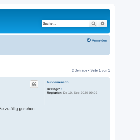
Suche
Erweiterte Suche
Anmelden
2 Beiträge • Seite
1
von
1
hundemensch
Beiträge:
1
Registriert:
Do 10. Sep 2020 09:02
ße zufällig gesehen.