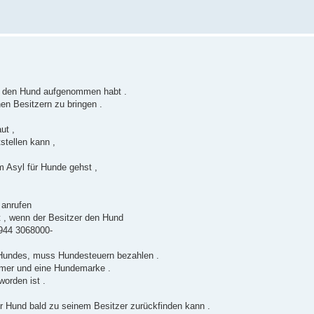
hr den Hund aufgenommen habt .
en Besitzern zu bringen .
ut ,
tellen kann ,
 Asyl für Hunde gehst ,
 anrufen
 , wenn der Besitzer den Hund
4944 3068000-
Hundes, muss Hundesteuern bezahlen .
mer und eine Hundemarke .
orden ist .
 der Hund bald zu seinem Besitzer zurückfinden kann .