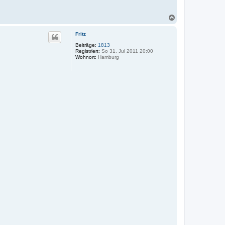
N
a
c
Fritz
h
o
Beiträge:
1813
Registriert:
So 31. Jul 2011 20:00
b
Wohnort:
Hamburg
e
n