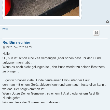
Fritz
Re: Bin neu hier
B
Di 20. Okt 2020 06:55
e
i
Hallo,
t
O , nun ist schon eine Zeit vergangen ,aber schön dass Ihr den Hund
r
a
aufgenommen habt .
g
Wenn es noch nicht gelungen ist , den Hund wieder zu seinen Besitzern
zu bringen .
Eigentlich haben viele Hunde heute einen Chip unter der Haut ,
den man mit einem Gerät ablesen kann und dann auch feststellen kann ,
wo das Tier hergekommen ist .
Wenn Du zu Deiner Gemeine , zu einem T.Arzt , oder einem Asyl für
Hunde gehst ,
können diese die Nummer auch ablesen .