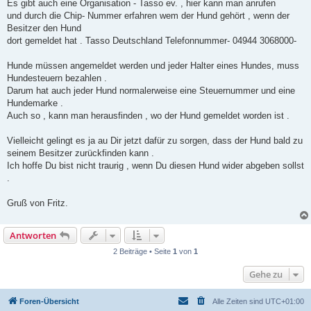
Es gibt auch eine Organisation - Tasso ev. , hier kann man anrufen
und durch die Chip- Nummer erfahren wem der Hund gehört , wenn der
Besitzer den Hund
dort gemeldet hat . Tasso Deutschland Telefonnummer- 04944 3068000-
Hunde müssen angemeldet werden und jeder Halter eines Hundes, muss
Hundesteuern bezahlen .
Darum hat auch jeder Hund normalerweise eine Steuernummer und eine
Hundemarke .
Auch so , kann man herausfinden , wo der Hund gemeldet worden ist .
Vielleicht gelingt es ja au Dir jetzt dafür zu sorgen, dass der Hund bald zu
seinem Besitzer zurückfinden kann .
Ich hoffe Du bist nicht traurig , wenn Du diesen Hund wider abgeben sollst
.
Gruß von Fritz.
Antworten
2 Beiträge • Seite
1
von
1
Gehe zu
Foren-Übersicht
Alle Zeiten sind
UTC+01:00