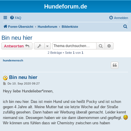
Hundeforum.de
FAQ
Anmelden
S
Foren-Übersicht
Hundeforum
Bilderkiste
u
Bin neu hier
c
Suche
Erweiterte
Antworten
h
2 Beiträge • Seite
1
von
1
e
hundemensch
Bin neu hier
B
Do 10. Sep 2020 09:27
e
i
Heyy liebe Hundelieber*innen,
t
r
a
ich bin neu hier. Das ist mein Hund und sie heißt Pocky und ist schon
g
gegen 4 Jahre alt. Meine Mutter hat sie letzte Woche auf der Straße
zufällig gesehen. Dann haben wir Werbung überall gemacht. Leider kennt
niemand sie. Deswegen haben wir sie dann übernommen und gepflegt.
Wir können uns fühlen dass wir Chemistry zwischen uns haben