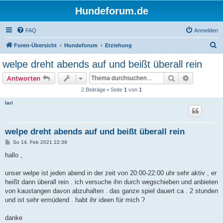
Hundeforum.de
FAQ
Anmelden
S
Foren-Übersicht
Hundeforum
Erziehung
u
welpe dreht abends auf und beißt überall rein
c
Suche
Erweiterte
Antworten
h
2 Beiträge • Seite
1
von
1
e
lari
welpe dreht abends auf und beißt überall rein
B
So 14. Feb 2021 22:39
e
i
hallo ,
t
r
a
unser welpe ist jeden abend in der zeit von 20:00-22:00 uhr sehr aktiv , er
g
heißt dann überall rein . ich versuche ihn durch wegschieben und anbieten
von kaustangen davon abzuhalten . das ganze spiel dauert ca . 2 stunden
und ist sehr ermüdend . habt ihr ideen für mich ?
danke