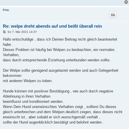
Fritz
Re: welpe dreht abends auf und beißt überall rein
B
So 7. Mär 2021 14:37
e
i
Hallo entschuldige , dass ich Deinen Beitrag nicht gleich beantwortet
t
habe .
r
a
Dieses Problem ist häufig bei Welpen zu beobachten, ein normales
g
Verhalten,
dass durch entsprechende Erziehung unterbunden werden sollte.
Der Welpe sollte genügend ausgelastet werden und auch Gelegenheit
bekommen
mit anderen Welpen zu toben .
Hunde können mit positiver Bestätigung , wie auch durch negative
Ablehnung in ihren Verhalten
beeinflusst und konditioniert werden.
Wenn Dein Hund unerwünschtes Verhalten zeigt , solltest Du dieses
gleich unterbrechen und dem Welpen deutlich zeigen, dass dieses nicht
erwünscht ist , aber sobald er sich wunschgemäß verhält ,
sollte der Hund augenblicklich bestätigt und belohnt werden .