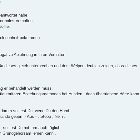
n
eantwortet habe .
ormales Verhalten,
ollte.
 Gelegenheit bekommen
egative Ablehnung in ihren Verhalten
u dieses gleich unterbrechen und dem Welpen deutlich zeigen, dass dieses ni
 .
ng er behandelt werden muss,
n antiautoritären Erziehungsmethoden bei Hunden , doch übertriebene Härte ka
 darum solltest Du, wenn Du den Hund
ando geben ,- Aus - , Stopp , Nein .
 solltest Du mit ihm auch täglich
en Grundgehorsam lernen kann .