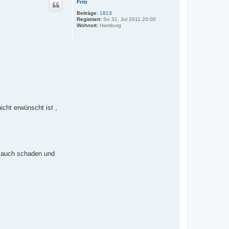
Fritz
h
o
Beiträge:
1813
Registriert:
So 31. Jul 2011 20:00
b
Wohnort:
Hamburg
e
n
cht erwünscht ist ,
nn auch schaden und