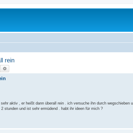
l rein
Suche
Erweiterte Suche
ein
 sehr aktiv , er heißt dann überall rein . ich versuche ihn durch wegschieben 
2 stunden und ist sehr ermüdend . habt ihr ideen für mich ?