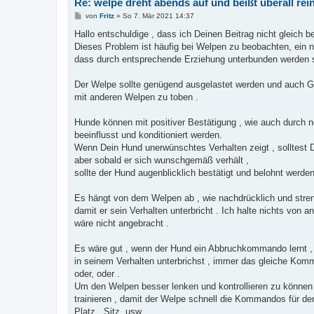
Re: welpe dreht abends auf und beißt überall rei
B
von
Fritz
»
So 7. Mär 2021 14:37
e
i
Hallo entschuldige , dass ich Deinen Beitrag nicht gleich b
t
Dieses Problem ist häufig bei Welpen zu beobachten, ein n
r
a
dass durch entsprechende Erziehung unterbunden werden s
g
Der Welpe sollte genügend ausgelastet werden und auch
mit anderen Welpen zu toben .
Hunde können mit positiver Bestätigung , wie auch durch n
beeinflusst und konditioniert werden.
Wenn Dein Hund unerwünschtes Verhalten zeigt , solltest D
aber sobald er sich wunschgemäß verhält ,
sollte der Hund augenblicklich bestätigt und belohnt werden
Es hängt von dem Welpen ab , wie nachdrücklich und stre
damit er sein Verhalten unterbricht . Ich halte nichts vo
wäre nicht angebracht .
Es wäre gut , wenn der Hund ein Abbruchkommando lernt ,
in seinem Verhalten unterbrichst , immer das gleiche Komm
oder, oder .
Um den Welpen besser lenken und kontrollieren zu können ,
trainieren , damit der Welpe schnell die Kommandos für d
Platz , Sitz ,usw .