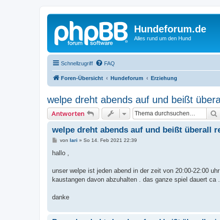
Hundeforum.de
Alles rund um den Hund
Schnellzugriff
FAQ
Foren-Übersicht
Hundeforum
Erziehung
welpe dreht abends auf und beißt überal
Antworten
welpe dreht abends auf und beißt überall r
B
von
lari
»
So 14. Feb 2021 22:39
e
i
hallo ,
t
r
a
unser welpe ist jeden abend in der zeit von 20:00-22:00 uhr
g
kaustangen davon abzuhalten . das ganze spiel dauert ca . 
danke