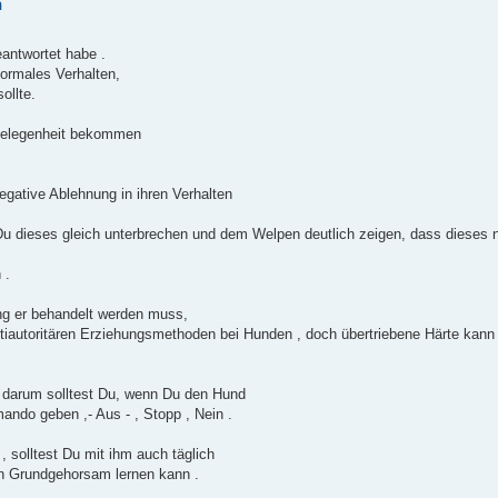
n
eantwortet habe .
ormales Verhalten,
ollte.
 Gelegenheit bekommen
egative Ablehnung in ihren Verhalten
u dieses gleich unterbrechen und dem Welpen deutlich zeigen, dass dieses ni
 .
ng er behandelt werden muss,
n antiautoritären Erziehungsmethoden bei Hunden , doch übertriebene Härte ka
 darum solltest Du, wenn Du den Hund
ando geben ,- Aus - , Stopp , Nein .
 solltest Du mit ihm auch täglich
en Grundgehorsam lernen kann .