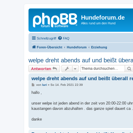
Hundeforum.de
Alles rund um den Hund
Schnellzugriff
FAQ
Foren-Übersicht
Hundeforum
Erziehung
welpe dreht abends auf und beißt überal
Antworten
welpe dreht abends auf und beißt überall r
B
von
lari
»
So 14. Feb 2021 22:39
e
i
hallo ,
t
r
a
unser welpe ist jeden abend in der zeit von 20:00-22:00 uhr
g
kaustangen davon abzuhalten . das ganze spiel dauert ca . 
danke