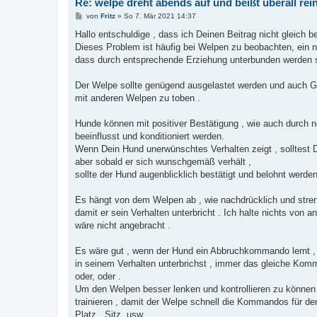
Re: welpe dreht abends auf und beißt überall rei
B
von
Fritz
»
So 7. Mär 2021 14:37
e
i
Hallo entschuldige , dass ich Deinen Beitrag nicht gleich b
t
Dieses Problem ist häufig bei Welpen zu beobachten, ein n
r
a
dass durch entsprechende Erziehung unterbunden werden s
g
Der Welpe sollte genügend ausgelastet werden und auch
mit anderen Welpen zu toben .
Hunde können mit positiver Bestätigung , wie auch durch n
beeinflusst und konditioniert werden.
Wenn Dein Hund unerwünschtes Verhalten zeigt , solltest D
aber sobald er sich wunschgemäß verhält ,
sollte der Hund augenblicklich bestätigt und belohnt werden
Es hängt von dem Welpen ab , wie nachdrücklich und stre
damit er sein Verhalten unterbricht . Ich halte nichts vo
wäre nicht angebracht .
Es wäre gut , wenn der Hund ein Abbruchkommando lernt ,
in seinem Verhalten unterbrichst , immer das gleiche Komm
oder, oder .
Um den Welpen besser lenken und kontrollieren zu können ,
trainieren , damit der Welpe schnell die Kommandos für d
Platz , Sitz ,usw .