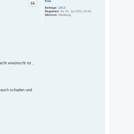
Fritz
h
o
Beiträge:
1813
Registriert:
So 31. Jul 2011 20:00
b
Wohnort:
Hamburg
e
n
cht erwünscht ist ,
nn auch schaden und