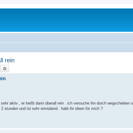
l rein
Suche
Erweiterte Suche
ein
 sehr aktiv , er heißt dann überall rein . ich versuche ihn durch wegschieben 
2 stunden und ist sehr ermüdend . habt ihr ideen für mich ?