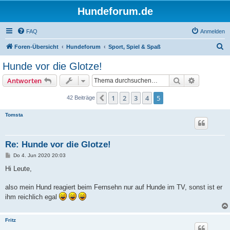
Hundeforum.de
FAQ
Anmelden
S
Foren-Übersicht
Hundeforum
Sport, Spiel & Spaß
u
Hunde vor die Glotze!
c
Suche
Erweiterte
Antworten
h
e
1
2
3
4
5
Vorherige
42 Beiträge
Tomsta
Re: Hunde vor die Glotze!
B
Do 4. Jun 2020 20:03
e
i
Hi Leute,
t
r
a
also mein Hund reagiert beim Fernsehn nur auf Hunde im TV, sonst ist er
g
ihm reichlich egal
Fritz