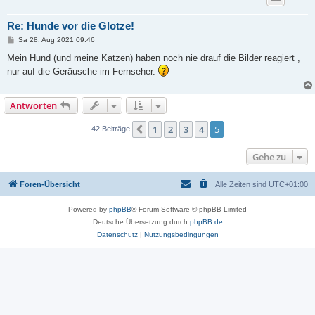
Re: Hunde vor die Glotze!
B
Sa 28. Aug 2021 09:46
e
i
Mein Hund (und meine Katzen) haben noch nie drauf die Bilder reagiert ,
t
nur auf die Geräusche im Fernseher.
r
a
g
Antworten
1
2
3
4
5
Vorherige
42 Beiträge
Gehe zu
Foren-Übersicht
Alle Zeiten sind
UTC+01:00
Powered by
phpBB
® Forum Software © phpBB Limited
Deutsche Übersetzung durch
phpBB.de
Datenschutz
|
Nutzungsbedingungen