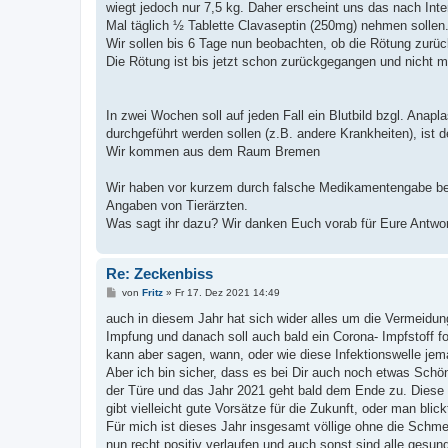
wiegt jedoch nur 7,5 kg. Daher erscheint uns das nach Int
Mal täglich ½ Tablette Clavaseptin (250mg) nehmen sollen
Wir sollen bis 6 Tage nun beobachten, ob die Rötung zurüc
Die Rötung ist bis jetzt schon zurückgegangen und nicht 
In zwei Wochen soll auf jeden Fall ein Blutbild bzgl. Anapl
durchgeführt werden sollen (z.B. andere Krankheiten), ist 
Wir kommen aus dem Raum Bremen
Wir haben vor kurzem durch falsche Medikamentengabe bei 
Angaben von Tierärzten.
Was sagt ihr dazu? Wir danken Euch vorab für Eure Antwor
Re: Zeckenbiss
B
von
Fritz
»
Fr 17. Dez 2021 14:49
e
i
auch in diesem Jahr hat sich wider alles um die Vermeidung
t
Impfung und danach soll auch bald ein Corona- Impfstoff f
r
a
kann aber sagen, wann, oder wie diese Infektionswelle jem
g
Aber ich bin sicher, dass es bei Dir auch noch etwas Schö
der Türe und das Jahr 2021 geht bald dem Ende zu. Diese b
gibt vielleicht gute Vorsätze für die Zukunft, oder man bli
Für mich ist dieses Jahr insgesamt völlige ohne die Schm
nun recht positiv verlaufen und auch sonst sind alle gesund