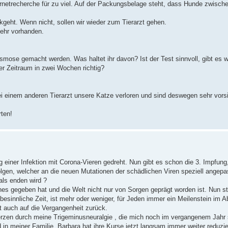
ernetrecherche für zu viel. Auf der Packungsbelage steht, dass Hunde zwisch
.
kgeht. Wenn nicht, sollen wir wieder zum Tierarzt gehen.
mehr vorhanden.
asmose gemacht werden. Was haltet ihr davon? Ist der Test sinnvoll, gibt es w
der Zeitraum in zwei Wochen richtig?
einem anderen Tierarzt unsere Katze verloren und sind deswegen sehr vorsi
ten!
 einer Infektion mit Corona-Vieren gedreht. Nun gibt es schon die 3. Impfung
olgen, welcher an die neuen Mutationen der schädlichen Viren speziell angep
als enden wird ?
nes gegeben hat und die Welt nicht nur von Sorgen geprägt worden ist. Nun s
esinnliche Zeit, ist mehr oder weniger, für Jeden immer ein Meilenstein im 
ckt auch auf die Vergangenheit zurück.
erzen durch meine Trigeminusneuralgie , die mich noch im vergangenem Jahr 
 in meiner Familie. Barbara hat ihre Kurse jetzt langsam immer weiter reduzier