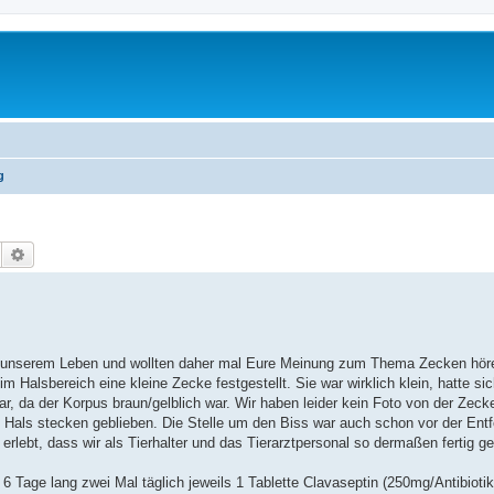
g
Suche
Erweiterte Suche
in unserem Leben und wollten daher mal Eure Meinung zum Thema Zecken hör
im Halsbereich eine kleine Zecke festgestellt. Sie war wirklich klein, hatte si
r, da der Korpus braun/gelblich war. Wir haben leider kein Foto von der Zec
m Hals stecken geblieben. Die Stelle um den Biss war auch schon vor der Entf
 erlebt, dass wir als Tierhalter und das Tierarztpersonal so dermaßen fertig 
 6 Tage lang zwei Mal täglich jeweils 1 Tablette Clavaseptin (250mg/Antibiot