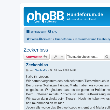
Hundeforum.de
Alles rund um den Hund
Schnellzugriff
FAQ
Foren-Übersicht
Hundeforum
Gesundheit und Ernährun
Zeckenbiss
Antworten
Zeckenbiss
B
von
NicolasEs
»
So 10. Mai 2020 14:39
e
i
Hallo ihr Lieben.
t
Wir hatten vorgestern den schlechtesten Tierarztbesuch 
r
a
Bei unserer 3-jährigen Hündin, Marla, haben wir vorgestern 
g
eingebissen. Wir glauben, dass es ein gemeiner Holzbok wa
Beim Entfernen mittels Pinzette ist leider Beißwerkzeug i
Wir waren dann direkt beim Tierarzt. Noch nie haben wir es
herumkommandiert wurden.
Jedenfalls wurde das Beißwerkzeug entfernt und Marla soll