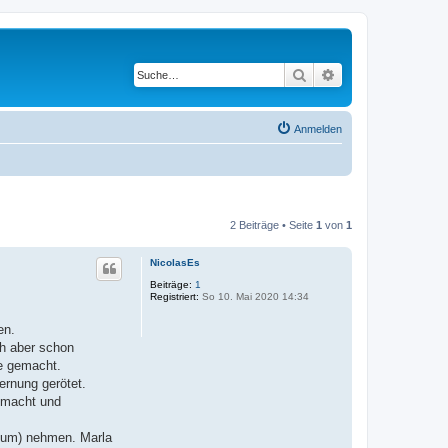
Suche
Erweiterte Suche
Anmelden
2 Beiträge • Seite
1
von
1
NicolasEs
Beiträge:
1
Registriert:
So 10. Mai 2020 14:34
en.
ch aber schon
ke gemacht.
ernung gerötet.
gemacht und
ikum) nehmen. Marla