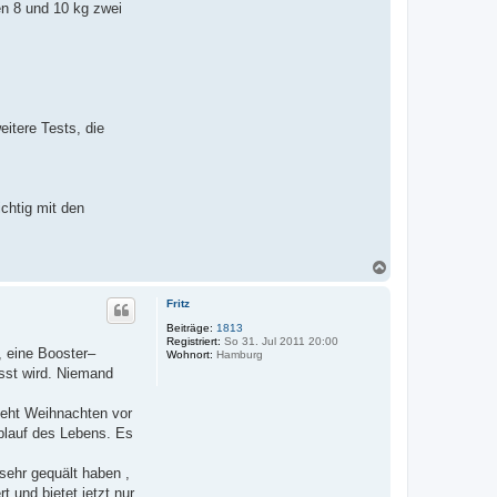
en 8 und 10 kg zwei
eitere Tests, die
chtig mit den
N
a
c
Fritz
h
o
Beiträge:
1813
Registriert:
So 31. Jul 2011 20:00
b
, eine Booster–
Wohnort:
Hamburg
e
asst wird. Niemand
n
teht Weihnachten vor
Ablauf des Lebens. Es
sehr gequält haben ,
t und bietet jetzt nur