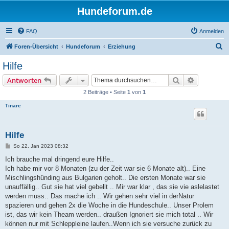
Hundeforum.de
FAQ
Anmelden
S
Foren-Übersicht
Hundeforum
Erziehung
u
Hilfe
c
Suche
Erweiterte
Antworten
h
2 Beiträge • Seite
1
von
1
e
Tinare
Hilfe
B
So 22. Jan 2023 08:32
e
i
Ich brauche mal dringend eure Hilfe..
t
Ich habe mir vor 8 Monaten (zu der Zeit war sie 6 Monate alt).. Eine
r
a
Mischlingshünding aus Bulgarien geholt.. Die ersten Monate war sie
g
unauffällig.. Gut sie hat viel gebellt .. Mir war klar , das sie vie aslelastet
werden muss.. Das mache ich .. Wir gehen sehr viel in derNatur
spazieren und gehen 2x die Woche in die Hundeschule.. Unser Prolem
ist, das wir kein Theam werden.. draußen Ignoriert sie mich total .. Wir
können nur mit Schleppleine laufen..Wenn ich sie versuche zurück zu