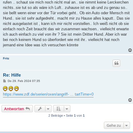
rufen .. schaut sie mich noch nicht mal an.. sie nimmt keine Lerckerchen
nichts..sie tut so als wäre ich Luft.. zuhause ist es ab und zu genau so..
sie bellt wenn einer vor der Tür vorbei geht.. Ob ein Auto oder Mensch mit
Hund.. sie ist sehr aufgedreht.. macht mir zu Hause alles kaputt.. Das sie
nicht ausgelastet ist , kann ich mir nicht vorstellen.. Ich weiß nicht ob sie
einfach noch Zeit braucht das wir zusammen wachsen.. vielleicht erwarte
ich auch einfach zu viel von ihr ? Sie ist mein Dritter Hund..Aber ich war
bei noch keinem Hund so überfordert wie mit ihr.. vielleicht hat noch
jemand eine Idee was ich versuchen könnte
Fritz
Re: Hilfe
B
Do 29. Feb 2024 07:35
e
i
t
https://www.zdf.de/serien/oxen/angriff- ... tartTime=0
r
a
g
Antworten
2 Beiträge • Seite
1
von
1
Gehe zu