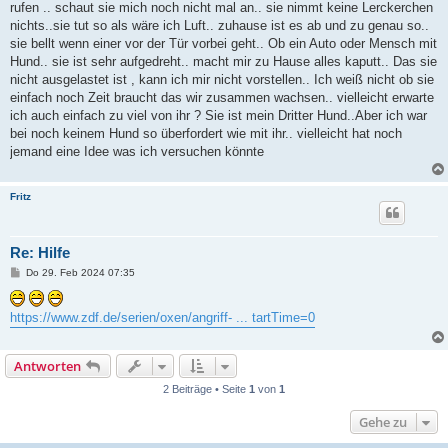
rufen .. schaut sie mich noch nicht mal an.. sie nimmt keine Lerckerchen
nichts..sie tut so als wäre ich Luft.. zuhause ist es ab und zu genau so..
sie bellt wenn einer vor der Tür vorbei geht.. Ob ein Auto oder Mensch mit
Hund.. sie ist sehr aufgedreht.. macht mir zu Hause alles kaputt.. Das sie
nicht ausgelastet ist , kann ich mir nicht vorstellen.. Ich weiß nicht ob sie
einfach noch Zeit braucht das wir zusammen wachsen.. vielleicht erwarte
ich auch einfach zu viel von ihr ? Sie ist mein Dritter Hund..Aber ich war
bei noch keinem Hund so überfordert wie mit ihr.. vielleicht hat noch
jemand eine Idee was ich versuchen könnte
Fritz
Re: Hilfe
B
Do 29. Feb 2024 07:35
e
i
t
https://www.zdf.de/serien/oxen/angriff- ... tartTime=0
r
a
g
Antworten
2 Beiträge • Seite
1
von
1
Gehe zu