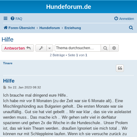
Hundeforum.de
FAQ
Anmelden
S
Foren-Übersicht
Hundeforum
Erziehung
u
Hilfe
c
Suche
Erweiterte
Antworten
h
2 Beiträge • Seite
1
von
1
e
Tinare
Hilfe
B
So 22. Jan 2023 08:32
e
i
Ich brauche mal dringend eure Hilfe..
t
Ich habe mir vor 8 Monaten (zu der Zeit war sie 6 Monate alt).. Eine
r
a
Mischlingshünding aus Bulgarien geholt.. Die ersten Monate war sie
g
unauffällig.. Gut sie hat viel gebellt .. Mir war klar , das sie vie aslelastet
werden muss.. Das mache ich .. Wir gehen sehr viel in derNatur
spazieren und gehen 2x die Woche in die Hundeschule.. Unser Prolem
ist, das wir kein Theam werden.. draußen Ignoriert sie mich total .. Wir
können nur mit Schleppleine laufen..Wenn ich sie versuche zurück zu