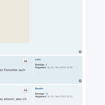
n
N
a
c
Lulis
h
o
Beiträge:
4
Registriert:
Sa 21. Nov 2015 11:00
b
nen Fernseher auch
e
n
N
a
c
Bentlor
h
o
Beiträge:
11
Registriert:
So 22. Nov 2015 11:51
b
s erkennt, aber ich
e
n