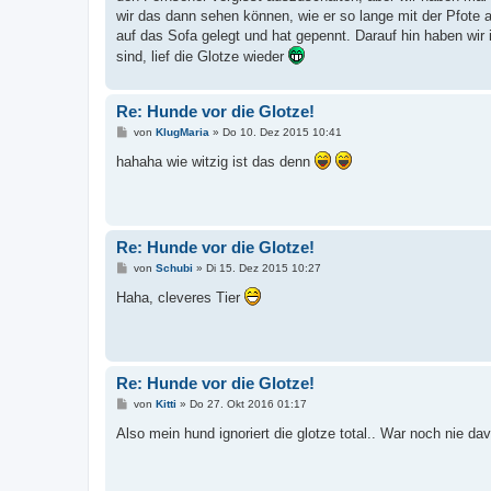
a
wir das dann sehen können, wie er so lange mit der Pfote a
g
auf das Sofa gelegt und hat gepennt. Darauf hin haben w
sind, lief die Glotze wieder
Re: Hunde vor die Glotze!
B
von
KlugMaria
»
Do 10. Dez 2015 10:41
e
i
hahaha wie witzig ist das denn
t
r
a
g
Re: Hunde vor die Glotze!
B
von
Schubi
»
Di 15. Dez 2015 10:27
e
i
Haha, cleveres Tier
t
r
a
g
Re: Hunde vor die Glotze!
B
von
Kitti
»
Do 27. Okt 2016 01:17
e
i
Also mein hund ignoriert die glotze total.. War noch nie dav
t
r
a
g