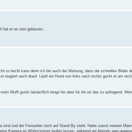
 hat er es sein gelassen...
icht so leicht kann denn ich bin auch der Meinung, dass die schnellen Bilder 
n er reagiert auch drauf. Läuft ein Hund von links nach rechts guckt er am re
ein Wuffi guckt tatsächlich lange hin aber für ihn ist das zu aufregend. We
a sind und der Fernseher noch auf Stand By steht. Hatte zuerst meinen Mann
al eine Kamera im Wohnzimmer laufen lassen, während wir Abends weg gewes