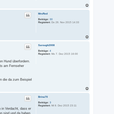
N
a
c
MrsRed
h
o
Beiträge:
30
Registriert:
Do 26. Nov 2015 14:33
b
e
n
N
a
c
Sarough2008
h
o
Beiträge:
4
Registriert:
Mo 7. Dez 2015 16:00
b
e
den Hund überfordern.
n
chts am Fernseher
nn die da zum Beispiel
N
a
c
Brina70
h
o
Beiträge:
3
Registriert:
Mi 9. Dez 2015 23:11
b
 in Verdacht, dass er
e
en sind und da haben
n