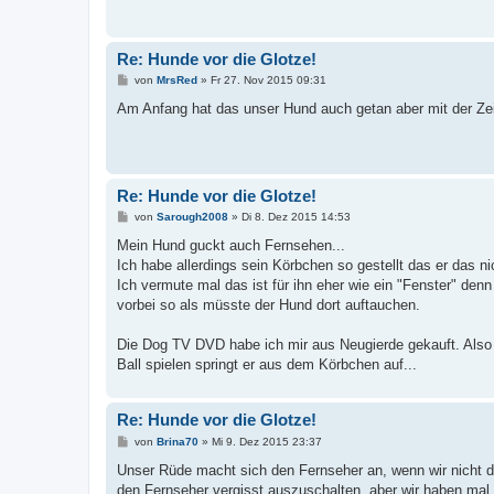
a
g
Re: Hunde vor die Glotze!
B
von
MrsRed
»
Fr 27. Nov 2015 09:31
e
i
Am Anfang hat das unser Hund auch getan aber mit der Zeit
t
r
a
g
Re: Hunde vor die Glotze!
B
von
Sarough2008
»
Di 8. Dez 2015 14:53
e
i
Mein Hund guckt auch Fernsehen...
t
Ich habe allerdings sein Körbchen so gestellt das er das n
r
a
Ich vermute mal das ist für ihn eher wie ein "Fenster" den
g
vorbei so als müsste der Hund dort auftauchen.
Die Dog TV DVD habe ich mir aus Neugierde gekauft. Also m
Ball spielen springt er aus dem Körbchen auf...
Re: Hunde vor die Glotze!
B
von
Brina70
»
Mi 9. Dez 2015 23:37
e
i
Unser Rüde macht sich den Fernseher an, wenn wir nicht d
t
den Fernseher vergisst auszuschalten, aber wir haben m
r