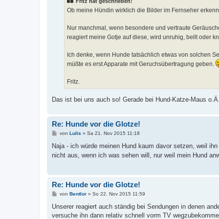
Fritz hat geschrieben:
r
a
Ob meine Hündin wirklich die Bilder im Fernseher erkenn
g
Nur manchmal, wenn besondere und vertraute Geräusch
reagiert meine Gotje auf diese, wird unruhig, bellt oder kn
Ich denke, wenn Hunde tatsächlich etwas von solchen S
müßte es erst Apparate mit Geruchsübertragung geben.
Fritz.
Das ist bei uns auch so! Gerade bei Hund-Katze-Maus o.Ä
Re: Hunde vor die Glotze!
B
von
Lulis
»
Sa 21. Nov 2015 11:18
e
i
Naja - ich würde meinen Hund kaum davor setzen, weil ihn
t
nicht aus, wenn ich was sehen will, nur weil mein Hund an
r
a
g
Re: Hunde vor die Glotze!
B
von
Bentlor
»
So 22. Nov 2015 11:59
e
i
Unserer reagiert auch ständig bei Sendungen in denen ande
t
versuche ihn dann relativ schnell vorm TV wegzubekomme
r