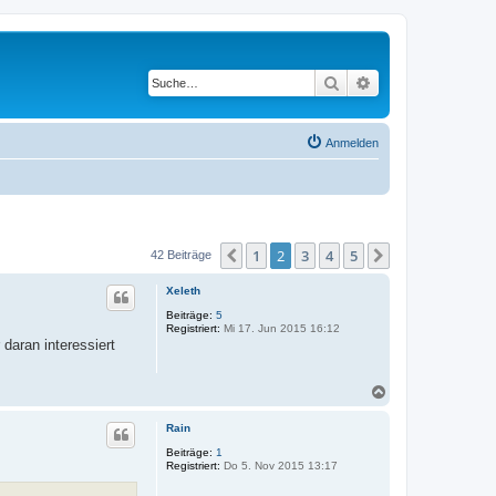
Suche
Erweiterte Suche
Anmelden
1
2
3
4
5
Vorherige
Nächste
42 Beiträge
Xeleth
Beiträge:
5
Registriert:
Mi 17. Jun 2015 16:12
daran interessiert
N
a
c
Rain
h
o
Beiträge:
1
Registriert:
Do 5. Nov 2015 13:17
b
e