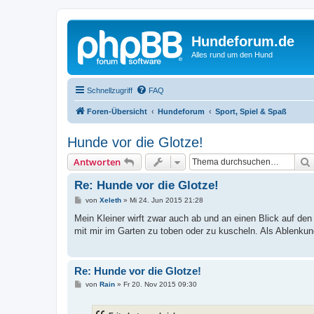
Hundeforum.de
Alles rund um den Hund
Schnellzugriff
FAQ
Foren-Übersicht
Hundeforum
Sport, Spiel & Spaß
Hunde vor die Glotze!
Antworten
Re: Hunde vor die Glotze!
B
von
Xeleth
»
Mi 24. Jun 2015 21:28
e
i
Mein Kleiner wirft zwar auch ab und an einen Blick auf den
t
mit mir im Garten zu toben oder zu kuscheln. Als Ablenkung
r
a
g
Re: Hunde vor die Glotze!
B
von
Rain
»
Fr 20. Nov 2015 09:30
e
i
t