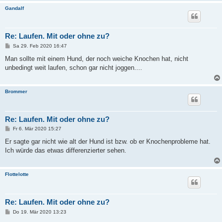
Gandalf
Re: Laufen. Mit oder ohne zu?
B
Sa 29. Feb 2020 16:47
e
i
Man sollte mit einem Hund, der noch weiche Knochen hat, nicht
t
unbedingt weit laufen, schon gar nicht joggen....
r
a
g
Brommer
Re: Laufen. Mit oder ohne zu?
B
Fr 6. Mär 2020 15:27
e
i
Er sagte gar nicht wie alt der Hund ist bzw. ob er Knochenprobleme hat.
t
Ich würde das etwas differenzierter sehen.
r
a
g
Flottelotte
Re: Laufen. Mit oder ohne zu?
B
Do 19. Mär 2020 13:23
e