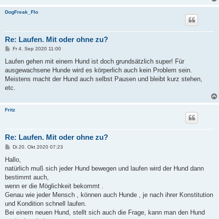
g
DogFreak_Flo
Re: Laufen. Mit oder ohne zu?
B
Fr 4. Sep 2020 11:00
e
i
Laufen gehen mit einem Hund ist doch grundsätzlich super! Für
t
ausgewachsene Hunde wird es körperlich auch kein Problem sein.
r
a
Meistens macht der Hund auch selbst Pausen und bleibt kurz stehen,
g
etc.
Fritz
Re: Laufen. Mit oder ohne zu?
B
Di 20. Okt 2020 07:23
e
i
Hallo,
t
natürlich muß sich jeder Hund bewegen und laufen wird der Hund dann
r
a
bestimmt auch,
g
wenn er die Möglichkeit bekommt .
Genau wie jeder Mensch , können auch Hunde , je nach ihrer Konstitution
und Kondition schnell laufen.
Bei einem neuen Hund, stellt sich auch die Frage, kann man den Hund