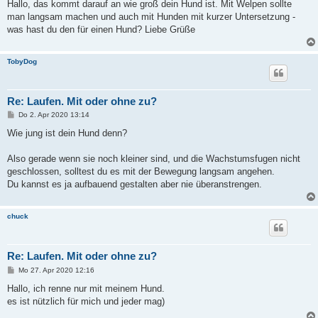
i
Hallo, das kommt darauf an wie groß dein Hund ist. Mit Welpen sollte
t
man langsam machen und auch mit Hunden mit kurzer Untersetzung -
r
a
was hast du den für einen Hund? Liebe Grüße
g
TobyDog
Re: Laufen. Mit oder ohne zu?
B
Do 2. Apr 2020 13:14
e
i
Wie jung ist dein Hund denn?
t
r
a
Also gerade wenn sie noch kleiner sind, und die Wachstumsfugen nicht
g
geschlossen, solltest du es mit der Bewegung langsam angehen.
Du kannst es ja aufbauend gestalten aber nie überanstrengen.
chuck
Re: Laufen. Mit oder ohne zu?
B
Mo 27. Apr 2020 12:16
e
i
Hallo, ich renne nur mit meinem Hund.
t
es ist nützlich für mich und jeder mag)
r
a