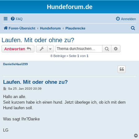
Hundeforum.de
FAQ
Anmelden
S
Foren-Übersicht
Hundeforum
Plauderecke
u
Laufen. Mit oder ohne zu?
c
Suche
Erweiterte
Antworten
h
8 Beiträge • Seite
1
von
1
e
DanielleHael299
Laufen. Mit oder ohne zu?
B
Sa 25. Jan 2020 20:39
e
i
Hallo an alle.
t
Seit kurzem habe ich einen hund. Jetzt überlege ich, ob ich mit dem
r
a
Hund laufen soll.
g
Was sagt Ihr?Danke
LG