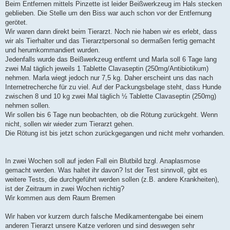
Beim Entfernen mittels Pinzette ist leider Beißwerkzeug im Hals stecken
geblieben. Die Stelle um den Biss war auch schon vor der Entfernung
gerötet.
Wir waren dann direkt beim Tierarzt. Noch nie haben wir es erlebt, dass
wir als Tierhalter und das Tierarztpersonal so dermaßen fertig gemacht
und herumkommandiert wurden.
Jedenfalls wurde das Beißwerkzeug entfernt und Marla soll 6 Tage lang
zwei Mal täglich jeweils 1 Tablette Clavaseptin (250mg/Antibiotikum)
nehmen. Marla wiegt jedoch nur 7,5 kg. Daher erscheint uns das nach
Internetrecherche für zu viel. Auf der Packungsbelage steht, dass Hunde
zwischen 8 und 10 kg zwei Mal täglich ½ Tablette Clavaseptin (250mg)
nehmen sollen.
Wir sollen bis 6 Tage nun beobachten, ob die Rötung zurückgeht. Wenn
nicht, sollen wir wieder zum Tierarzt gehen.
Die Rötung ist bis jetzt schon zurückgegangen und nicht mehr vorhanden.
In zwei Wochen soll auf jeden Fall ein Blutbild bzgl. Anaplasmose
gemacht werden. Was haltet ihr davon? Ist der Test sinnvoll, gibt es
weitere Tests, die durchgeführt werden sollen (z.B. andere Krankheiten),
ist der Zeitraum in zwei Wochen richtig?
Wir kommen aus dem Raum Bremen
Wir haben vor kurzem durch falsche Medikamentengabe bei einem
anderen Tierarzt unsere Katze verloren und sind deswegen sehr