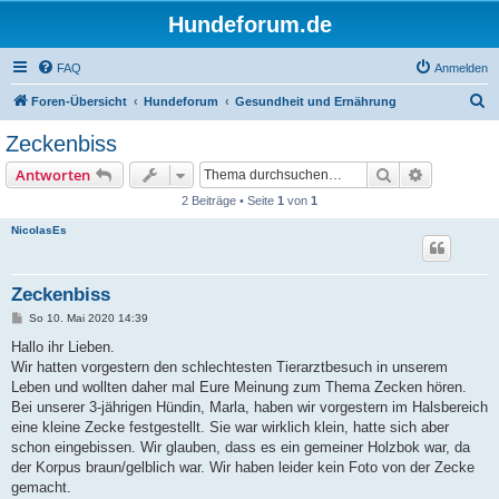
Hundeforum.de
FAQ
Anmelden
S
Foren-Übersicht
Hundeforum
Gesundheit und Ernährung
u
Zeckenbiss
c
Suche
Erweiterte
Antworten
h
2 Beiträge • Seite
1
von
1
e
NicolasEs
Zeckenbiss
B
So 10. Mai 2020 14:39
e
i
Hallo ihr Lieben.
t
Wir hatten vorgestern den schlechtesten Tierarztbesuch in unserem
r
a
Leben und wollten daher mal Eure Meinung zum Thema Zecken hören.
g
Bei unserer 3-jährigen Hündin, Marla, haben wir vorgestern im Halsbereich
eine kleine Zecke festgestellt. Sie war wirklich klein, hatte sich aber
schon eingebissen. Wir glauben, dass es ein gemeiner Holzbok war, da
der Korpus braun/gelblich war. Wir haben leider kein Foto von der Zecke
gemacht.