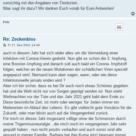
vorsichtig mit den Angaben von Tierärzten.
Was sagt ihr dazu? Wir danken Euch vorab für Eure Antworten!
Fritz
Re: Zeckenbiss
B
Fr 17. Dez 2021 14:49
e
i
auch in diesem Jahr hat sich wider alles um die Vermeidung einer
t
Infektion mit Corona-Vieren gedreht. Nun gibt es schon die 3. Impfung,
r
a
eine Booster–Impfung und danach soll auch bald ein Corona- Impfstoff
g
folgen, welcher an die neuen Mutationen der schädlichen Viren speziell
angepasst wird. Niemand kann aber sagen, wann, oder wie diese
Infektionswelle jemals enden wird ?
Aber ich bin sicher, dass es bei Dir auch noch etwas Schönes gegeben
hat und die Welt nicht nur von Sorgen geprägt worden ist. Nun steht
Weihnachten vor der Türe und das Jahr 2021 geht bald dem Ende zu.
Diese besinnliche Zeit, ist mehr oder weniger, für Jeden immer ein
Meilenstein im Ablauf des Lebens. Es gibt vielleicht gute Vorsätze für die
Zukunft, oder man blickt auch auf die Vergangenheit zurück.
Für mich ist dieses Jahr insgesamt völlige ohne die Schmerzen durch
meine Trigeminusneuralgie , die mich noch im vergangenem Jahr sehr
gequält haben , nun recht positiv verlaufen und auch sonst sind alle
gesund in meiner Familie. Barbara hat ihre Kurse jetzt langsam immer