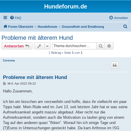
Hundeforum.de
FAQ
Anmelden
S
Foren-Übersicht
Hundeforum
Gesundheit und Ernährung
u
Probleme mit älterem Hund
c
Suche
Erweiterte
Antworten
h
1 Beitrag • Seite
1
von
1
e
Corenna
Probleme mit älterem Hund
B
Mi 6. Apr 2022 09:22
e
i
Hallo Zusammen,
t
r
a
ich bin ein bisschen am verzweifeln und hoffe, dass ihr vielleicht ein paar
g
Tipps habt. Mein Rüde wird im Juni 13, seit letztem Jahr hat er was seine
Aufmerksamkeit angeht massiv abgebaut. Aber nicht nur die
Aufmerksamkeit, sondern auch die Motivation zu laufen ging von einem
Tag auf den anderen quasi "flöten". Worauf hin ich einige Tage und
(T)Euros in Untersuchungen gesteckt habe. Da kam Arthrose im ISG