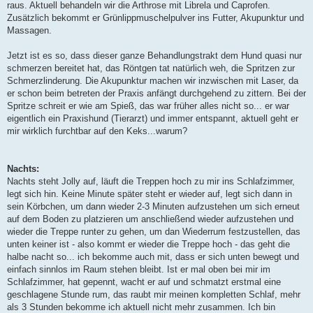
raus. Aktuell behandeln wir die Arthrose mit Librela und Caprofen.
Zusätzlich bekommt er Grünlippmuschelpulver ins Futter, Akupunktur und
Massagen.
Jetzt ist es so, dass dieser ganze Behandlungstrakt dem Hund quasi nur
schmerzen bereitet hat, das Röntgen tat natürlich weh, die Spritzen zur
Schmerzlinderung. Die Akupunktur machen wir inzwischen mit Laser, da
er schon beim betreten der Praxis anfängt durchgehend zu zittern. Bei der
Spritze schreit er wie am Spieß, das war früher alles nicht so... er war
eigentlich ein Praxishund (Tierarzt) und immer entspannt, aktuell geht er
mir wirklich furchtbar auf den Keks...warum?
Nachts:
Nachts steht Jolly auf, läuft die Treppen hoch zu mir ins Schlafzimmer,
legt sich hin. Keine Minute später steht er wieder auf, legt sich dann in
sein Körbchen, um dann wieder 2-3 Minuten aufzustehen um sich erneut
auf dem Boden zu platzieren um anschließend wieder aufzustehen und
wieder die Treppe runter zu gehen, um dan Wiederrum festzustellen, das
unten keiner ist - also kommt er wieder die Treppe hoch - das geht die
halbe nacht so... ich bekomme auch mit, dass er sich unten bewegt und
einfach sinnlos im Raum stehen bleibt. Ist er mal oben bei mir im
Schlafzimmer, hat gepennt, wacht er auf und schmatzt erstmal eine
geschlagene Stunde rum, das raubt mir meinen kompletten Schlaf, mehr
als 3 Stunden bekomme ich aktuell nicht mehr zusammen. Ich bin