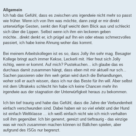
Allgemein
Ich hab das Gefühl, dass es zwischen uns irgendwie nicht mehr so passt
wie früher. Wenn ich von Ihm was möchte, dann zeigt er mir direkt
unterwürfige Gesten, senkt den Kopf weicht dem Blick aus und schleckt
sich über die Lippen. Selbst wenn ich ihm ein leckeren geben
möchte...direkt denkt er, ich prügel auf Ihn ein oder etwas schmerzvolles
passiert, ich habe keine Ahnung woher das kommt.
Bei meinem Arbeitskollegen ist es so, dass Jolly ihn sehr mag. Besagter
Kollege bringt auch immer Kekse, Leckerli mit. Hier freut sich Jolly
richtig, wenn er kommt. Auf mich? Pustekuchen... ich glaube das es
durchaus damit zusammen hängt, dass eben mit mir aktuell nur sch...
Sachen passieren oder ihm weh getan wird durch die Behandlungen,
woher soll er auch wissen, dass ich nur das Beste für ihn will. Aber selbst
mit dem Ultrakeks schlecht hin habe ich keine Chancen mehr ihn
irgendwie aus der stagnation der Unterwürfigkeit heraus zu bekommen.
Ich bin tief traurig und habe das Gefühl, dass die Jahre der Verbundenheit
einfach verschwunden sind. Dabei haben wir so viel erlebt und der Hund
ist einfach Weltklasse ... ich weiß einfach nicht wie ich mich verhalten
soll ihm gegenüber. Ich bin genervt, gereizt und tieftraurig - das einzige
was wir noch zusammen machen können ist Bällchen spielen, aber
aufgrund des ISGs nur begrenzt.