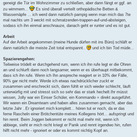
geneigt die Tür im Wohnzimmer zu schließen, aber dann fängt er ggf. an
zu wimmern...
Es sind überall verteilt orthopädische Betten &
Wassernäpfe ... ich werd dann natürlich pampig wenn man mich das 7te
mal nachts um 3 weckt mit schmatzenden-trappen-auf-und-absteigen,
sodass ich ihn einmal anschnauze, danach geht er runter und es ist gut.
Arbeit
Auf der Arbeit angekommen (meine Hunde dürfen mit ins Büro) schläft er
dann natürlich die meiste Zeit total entspannt..
und ich bin Tod müde...
Spazierengehen:
Teilweise trödelt er durchgehend rum, wenn ich ihn rufe legt er die Ohren
an und schlurft dann noch langsamer, wenn er es überhaupt mitbekommt,
dass ich ihn rufe. Wenn ich Ihn anspreche reagiert er in 10% der Fälle,
90% gar nicht mehr. Werde ich etwas nachdrücklicher zuckt er
zusammen und erschreckt sich, dann fühlt er sich wieder schlecht, läuft
unterwürfig mit und stresst sich so sehr das er stark hechelt.Ihr müsst
wissen, Jolly war ein Einser Schüler, ein Kommando = direkt ausgeführt.
Wir waren ein Dreamteam und haben alles zusammen gemacht, aber das
letzte Jahr ..Er ignoriert mich komplett... hören tut er noch, da er das
ferne Rascheln einer Brötchentüte meines Kollegens hört... aufspringt und
hin rennt. Beim Joggen bekommt er nicht mal mehr mit, wenn ich
abbiege, sieht er mich nicht kriegt er Panik und rennt irgendwo hin, rufen
hilft nicht mehr - ignoriert er oder es kommt nichtig Kopf an.