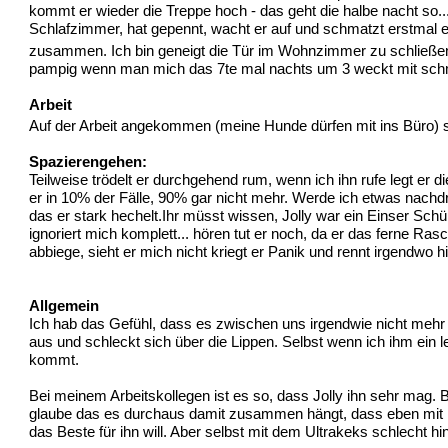
kommt er wieder die Treppe hoch - das geht die halbe nacht so..
Schlafzimmer, hat gepennt, wacht er auf und schmatzt erstmal 
zusammen. Ich bin geneigt die Tür im Wohnzimmer zu schließen,
pampig wenn man mich das 7te mal nachts um 3 weckt mit schma
Arbeit
Auf der Arbeit angekommen (meine Hunde dürfen mit ins Büro) sch
Spazierengehen:
Teilweise trödelt er durchgehend rum, wenn ich ihn rufe legt er
er in 10% der Fälle, 90% gar nicht mehr. Werde ich etwas nachdrü
das er stark hechelt.Ihr müsst wissen, Jolly war ein Einser Sc
ignoriert mich komplett... hören tut er noch, da er das ferne Ra
abbiege, sieht er mich nicht kriegt er Panik und rennt irgendwo hin
Allgemein
Ich hab das Gefühl, dass es zwischen uns irgendwie nicht mehr 
aus und schleckt sich über die Lippen. Selbst wenn ich ihm ein 
kommt.
Bei meinem Arbeitskollegen ist es so, dass Jolly ihn sehr mag. B
glaube das es durchaus damit zusammen hängt, dass eben mit mi
das Beste für ihn will. Aber selbst mit dem Ultrakeks schlecht