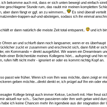
. ich bekomme auch mit, dass er sich unten bewegt und einfach sinnl
eine geschlagene Stunde rum, das raubt mir meinen kompletten Schla
 aber dann fängt er ggf. an zu wimmern...
Es sind überall verteil
tzenden-trappen-auf-und-absteigen, sodass ich ihn einmal anschnauz
läft er dann natürlich die meiste Zeit total entspannt..
und ich bi
 die Ohren an und schlurft dann noch langsamer, wenn er es überhaupt
cklicher zuckt er zusammen und erschreckt sich, dann fühlt er sich w
hüler, ein Kommando = direkt ausgeführt. Wir waren ein Dreamteam u
scheln einer Brötchentüte meines Kollegens hört... aufspringt und hi
, rufen hilft nicht mehr - ignoriert er oder es kommt nichtig Kopf an.
so passt wie früher. Wenn ich von Ihm was möchte, dann zeigt er mir
leckeren geben möchte...direkt denkt er, ich prügel auf Ihn ein oder
esagter Kollege bringt auch immer Kekse, Leckerli mit. Hier freut sic
r aktuell nur sch... Sachen passieren oder ihm weh getan wird durc
 hin habe ich keine Chancen mehr ihn irgendwie aus der stagnation de