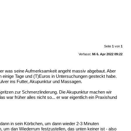
Seite
1
von
1
Verfasst:
Mi 6. Apr 2022 09:22
 hat er was seine Aufmerksamkeit angeht massiv abgebaut. Aber
ich einige Tage und (T)Euros in Untersuchungen gesteckt habe.
ulver ins Futter, Akupunktur und Massagen.
 Spritzen zur Schmerzlinderung. Die Akupunktur machen wir
s war früher alles nicht so... er war eigentlich ein Praxishund
ich dann in sein Körbchen, um dann wieder 2-3 Minuten
 um dan Wiederrum festzustellen, das unten keiner ist - also