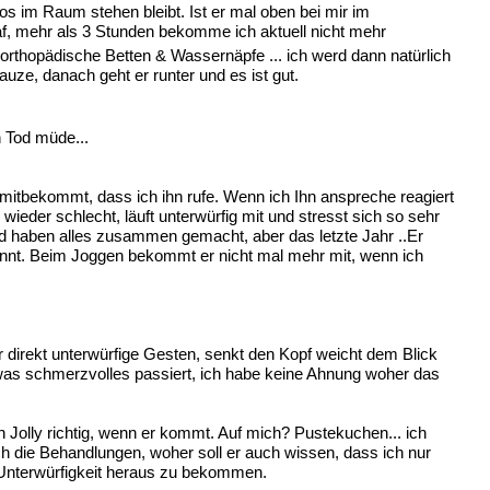
os im Raum stehen bleibt. Ist er mal oben bei mir im
f, mehr als 3 Stunden bekomme ich aktuell nicht mehr
t orthopädische Betten & Wassernäpfe ... ich werd dann natürlich
e, danach geht er runter und es ist gut.
n Tod müde...
 mitbekommt, dass ich ihn rufe. Wenn ich Ihn anspreche reagiert
ieder schlecht, läuft unterwürfig mit und stresst sich so sehr
nd haben alles zusammen gemacht, aber das letzte Jahr ..Er
n rennt. Beim Joggen bekommt er nicht mal mehr mit, wenn ich
 direkt unterwürfige Gesten, senkt den Kopf weicht dem Blick
 etwas schmerzvolles passiert, ich habe keine Ahnung woher das
h Jolly richtig, wenn er kommt. Auf mich? Pustekuchen... ich
h die Behandlungen, woher soll er auch wissen, dass ich nur
r Unterwürfigkeit heraus zu bekommen.