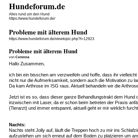
Hundeforum.de
Alles rund um den Hund
https://www.hundeforum.de/
Probleme mit älterem Hund
https://www.hundeforum.de/viewtopic.php?t=12923
Probleme mit älterem Hund
von
Corenna
Hallo Zusammen,
ich bin ein bisschen am verzweifeln und hoffe, dass ihr viellei
nicht nur die Aufmerksamkeit, sondern auch die Motivation zu la
Da kam Arthrose im ISG raus. Aktuell behandeln wir die Arthro
Jetzt ist es so, dass dieser ganze Behandlungstrakt dem Hund q
inzwischen mit Laser, da er schon beim betreten der Praxis anfäng
(Tierarzt) und immer entspannt, aktuell geht er mir wirklich fur
Nachts:
Nachts steht Jolly auf, läuft die Treppen hoch zu mir ins Schlaf
aufzustehen um sich erneut auf dem Boden zu platzieren um ansc