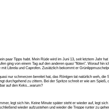
cht ein paar Tipps habt. Mein Rüde wird im Juni 13, seit letztem Jahr
ufen ging von einem Tag auf den anderen quasi "flöten". Worauf hin 
se mit Librela und Caprofen. Zusätzlich bekommt er Grünlippmuschelp
uasi nur schmerzen bereitet hat, das Röntgen tat natürlich weh, die
t durchgehend zu zittern. Bei der Spritze schreit er wie am Spieß, da
chtbar auf den Keks...warum?
zimmer, legt sich hin. Keine Minute später steht er wieder auf, legt s
hließend wieder aufzustehen und wieder die Treppe runter zu gehen,