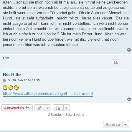
rufen .. schaut sie mich noch nicht mal an.. sie nimmt keine Lerckerchen
nichts..sie tut so als wäre ich Luft.. zuhause ist es ab und zu genau so..
sie bellt wenn einer vor der Tür vorbei geht.. Ob ein Auto oder Mensch mit
Hund.. sie ist sehr aufgedreht.. macht mir zu Hause alles kaputt.. Das sie
nicht ausgelastet ist , kann ich mir nicht vorstellen.. Ich weiß nicht ob sie
einfach noch Zeit braucht das wir zusammen wachsen.. vielleicht erwarte
ich auch einfach zu viel von ihr ? Sie ist mein Dritter Hund..Aber ich war
bei noch keinem Hund so überfordert wie mit ihr.. vielleicht hat noch
jemand eine Idee was ich versuchen könnte
Fritz
Re: Hilfe
B
Do 29. Feb 2024 07:35
e
i
t
https://www.zdf.de/serien/oxen/angriff- ... tartTime=0
r
a
g
Antworten
2 Beiträge • Seite
1
von
1
Gehe zu