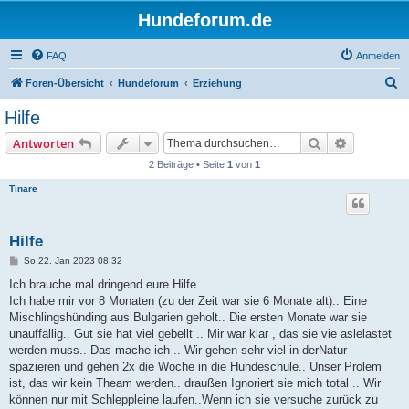
Hundeforum.de
FAQ
Anmelden
S
Foren-Übersicht
Hundeforum
Erziehung
u
Hilfe
c
Suche
Erweiterte
Antworten
h
2 Beiträge • Seite
1
von
1
e
Tinare
Hilfe
B
So 22. Jan 2023 08:32
e
i
Ich brauche mal dringend eure Hilfe..
t
Ich habe mir vor 8 Monaten (zu der Zeit war sie 6 Monate alt).. Eine
r
a
Mischlingshünding aus Bulgarien geholt.. Die ersten Monate war sie
g
unauffällig.. Gut sie hat viel gebellt .. Mir war klar , das sie vie aslelastet
werden muss.. Das mache ich .. Wir gehen sehr viel in derNatur
spazieren und gehen 2x die Woche in die Hundeschule.. Unser Prolem
ist, das wir kein Theam werden.. draußen Ignoriert sie mich total .. Wir
können nur mit Schleppleine laufen..Wenn ich sie versuche zurück zu